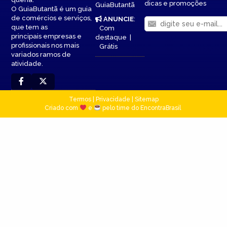
dicas e promoções
GuiaButantã
O GuiaButantã é um guia
de comércios e serviços,
ANUNCIE
:
que tem as
Com
principais empresas e
destaque
|
profissionais nos mais
Grátis
variados ramos de
atividade.
Termos
|
Privacidade
|
Sitemap
Criado com
e
pelo time do EncontraBrasil