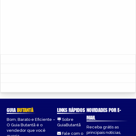
GUIA
BUTANTÃ
LINKS RÁPIDOS
NOVIDADES POR E-
MAIL
Bom, Barato e Eficiente –
Sobre
O Guia Butantã é o
GuiaButantã
Receba grátis as
vendedor que você
principais notícias,
Fale com o
queria.