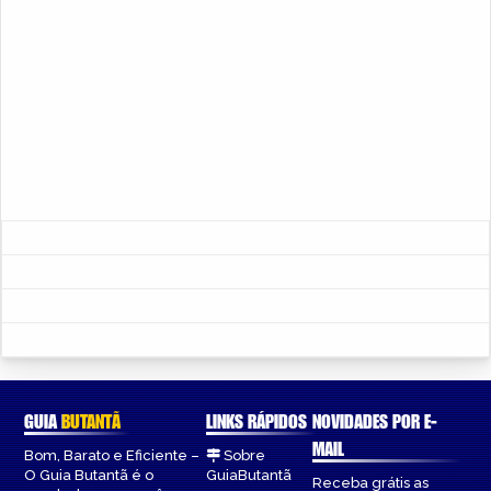
GUIA
BUTANTÃ
LINKS RÁPIDOS
NOVIDADES POR E-
MAIL
Bom, Barato e Eficiente –
Sobre
O Guia Butantã é o
GuiaButantã
Receba grátis as