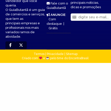
vendedor que você
principais notícias,
Fale com o
queria.
dicas e promoções
GuiaButantã
O GuiaButantã é um guia
de comércios e serviços,
ANUNCIE
:
que tem as
Com
principais empresas e
destaque
|
profissionais nos mais
Grátis
variados ramos de
atividade.
Termos
|
Privacidade
|
Sitemap
Criado com
e
pelo time do EncontraBrasil