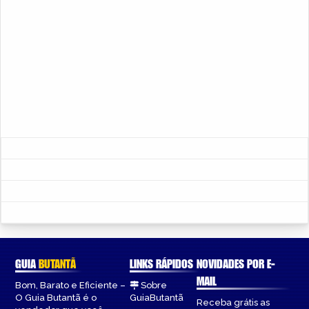
GUIA
BUTANTÃ
LINKS RÁPIDOS
NOVIDADES POR E-
MAIL
Bom, Barato e Eficiente –
Sobre
O Guia Butantã é o
GuiaButantã
Receba grátis as