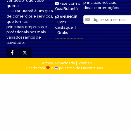
vendedor que você
principais notícias,
Fale com o
queria.
dicas e promoções
GuiaButantã
O GuiaButantã é um guia
de comércios e serviços,
ANUNCIE
:
que tem as
Com
principais empresas e
destaque
|
profissionais nos mais
Grátis
variados ramos de
atividade.
Termos
|
Privacidade
|
Sitemap
Criado com
e
pelo time do EncontraBrasil