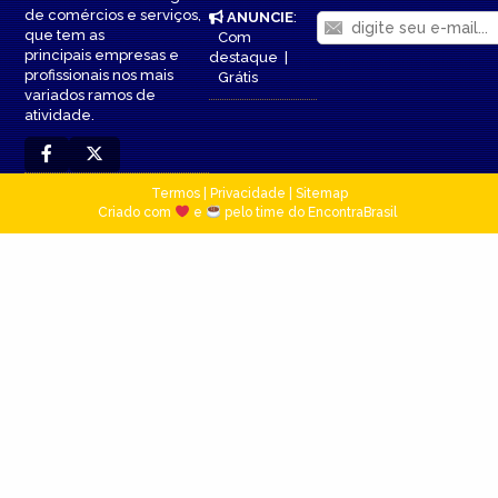
de comércios e serviços,
ANUNCIE
:
que tem as
Com
principais empresas e
destaque
|
profissionais nos mais
Grátis
variados ramos de
atividade.
Termos
|
Privacidade
|
Sitemap
Criado com
e
pelo time do EncontraBrasil