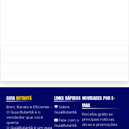
GUIA
BUTANTÃ
LINKS RÁPIDOS
NOVIDADES POR E-
MAIL
Bom, Barato e Eficiente –
Sobre
O Guia Butantã é o
GuiaButantã
Receba grátis as
vendedor que você
principais notícias,
Fale com o
queria.
dicas e promoções
GuiaButantã
O GuiaButantã é um guia