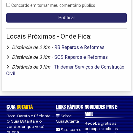
Concordo em tornar meu comentário público
Locais Próximos - Onde Fica:
Distância de 2 Km
-
RB Reparos e Reformas
Distância de 3 Km
-
SOS Reparos e Reformas
Distância de 3 Km
-
Thidemar Serviços de Construção
Civil
GUIA
BUTANTÃ
LINKS RÁPIDOS
NOVIDADES POR E-
MAIL
Bom, Barato e Eficiente –
Sobre
O Guia Butantã é o
GuiaButantã
Receba grátis as
vendedor que você
principais notícias,
Fale com o
queria.