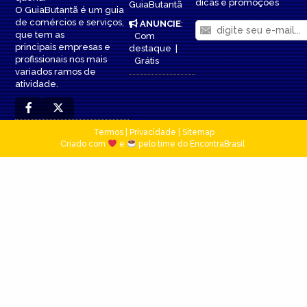
dicas e promoções
GuiaButantã
O GuiaButantã é um guia
de comércios e serviços,
ANUNCIE
:
que tem as
Com
principais empresas e
destaque
|
profissionais nos mais
Grátis
variados ramos de
atividade.
Termos
|
Privacidade
|
Sitemap
Criado com
e
pelo time do EncontraBrasil