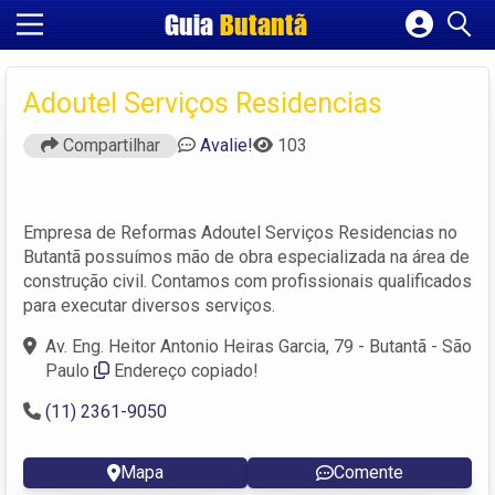
Guia
Butantã
Cadastrar empresa
Fazer login
Adoutel Serviços Residencias
Criar conta
Compartilhar
Avalie!
103
Empresa de Reformas Adoutel Serviços Residencias no
Butantã possuímos mão de obra especializada na área de
construção civil. Contamos com profissionais qualificados
para executar diversos serviços.
Av. Eng. Heitor Antonio Heiras Garcia, 79 - Butantã - São
Paulo
Endereço copiado!
(11) 2361-9050
Mapa
Comente