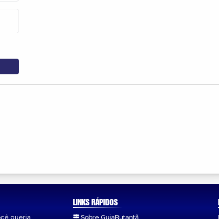
LINKS RÁPIDOS
ocê queria.
Sobre GuiaButantã