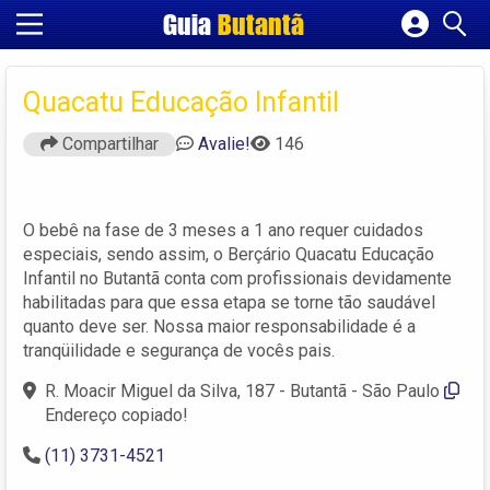
Guia
Butantã
Cadastrar empresa
Fazer login
Quacatu Educação Infantil
Criar conta
Compartilhar
Avalie!
146
O bebê na fase de 3 meses a 1 ano requer cuidados
especiais, sendo assim, o Berçário Quacatu Educação
Infantil no Butantã conta com profissionais devidamente
habilitadas para que essa etapa se torne tão saudável
quanto deve ser. Nossa maior responsabilidade é a
tranqüilidade e segurança de vocês pais.
R. Moacir Miguel da Silva, 187 - Butantã - São Paulo
Endereço copiado!
(11) 3731-4521