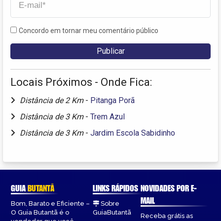
Concordo em tornar meu comentário público
Locais Próximos - Onde Fica:
Distância de 2 Km
-
Pitanga Porã
Distância de 3 Km
-
Trem Azul
Distância de 3 Km
-
Jardim Escola Sabidinho
GUIA
BUTANTÃ
LINKS RÁPIDOS
NOVIDADES POR E-
MAIL
Bom, Barato e Eficiente –
Sobre
O Guia Butantã é o
GuiaButantã
Receba grátis as