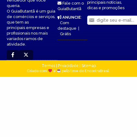
vendedor que você
principais notícias,
Fale com o
queria.
dicas e promoções
GuiaButantã
O GuiaButantã é um guia
de comércios e serviços,
ANUNCIE
:
que tem as
Com
principais empresas e
destaque
|
profissionais nos mais
Grátis
variados ramos de
atividade.
Termos
|
Privacidade
|
Sitemap
Criado com
e
pelo time do EncontraBrasil