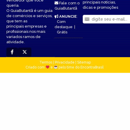
vendedor que você
principais notícias,
Fale com o
queria.
dicas e promoções
GuiaButantã
O GuiaButantã é um guia
de comércios e serviços,
ANUNCIE
:
que tem as
Com
principais empresas e
destaque
|
profissionais nos mais
Grátis
variados ramos de
atividade.
Termos
|
Privacidade
|
Sitemap
Criado com
e
pelo time do EncontraBrasil