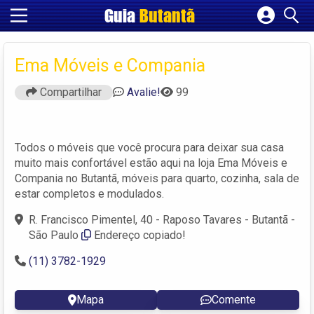
Guia
Butantã
Cadastrar empresa
Fazer login
Ema Móveis e Compania
Criar conta
Compartilhar
Avalie!
99
Todos o móveis que você procura para deixar sua casa
muito mais confortável estão aqui na loja Ema Móveis e
Compania no Butantã, móveis para quarto, cozinha, sala de
estar completos e modulados.
R. Francisco Pimentel, 40 - Raposo Tavares - Butantã -
São Paulo
Endereço copiado!
(11) 3782-1929
Mapa
Comente