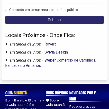
Concordo em tornar meu comentário público
Locais Próximos - Onde Fica:
Distância de 2 Km
-
Rovera
Distância de 3 Km
-
Sylvia Design
Distância de 3 Km
-
Weber Comercio de Carrinhos,
Bancadas e Armários
GUIA
BUTANTÃ
LINKS RÁPIDOS
NOVIDADES POR E-
MAIL
Bom, Barato e Eficiente –
Sobre
O Guia Butantã é o
GuiaButantã
Receba grátis as