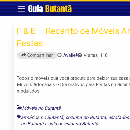
Guia
Butantã
F & E – Recanto de Móveis Ar
Festas
Compartilhar
Avalie!
Visitas: 118
Todos o móveis que você procura para deixar sua casa m
Móveis Artesanais e Decorativos para Festas no Butantã
modulados.
Móveis no Butantã
armários no Butantã
,
cozinha no Butantã
,
estofados
no Butantã
e
sala de estar no Butantã