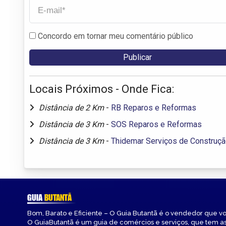
Concordo em tornar meu comentário público
Locais Próximos - Onde Fica:
Distância de 2 Km
-
RB Reparos e Reformas
Distância de 3 Km
-
SOS Reparos e Reformas
Distância de 3 Km
-
Thidemar Serviços de Construção
GUIA
BUTANTÃ
Bom, Barato e Eficiente – O Guia Butantã é o vendedor que v
O GuiaButantã é um guia de comércios e serviços, que tem a