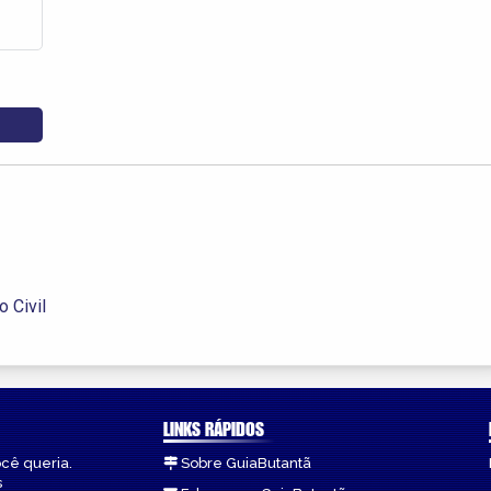
 Civil
LINKS RÁPIDOS
ocê queria.
Sobre GuiaButantã
s