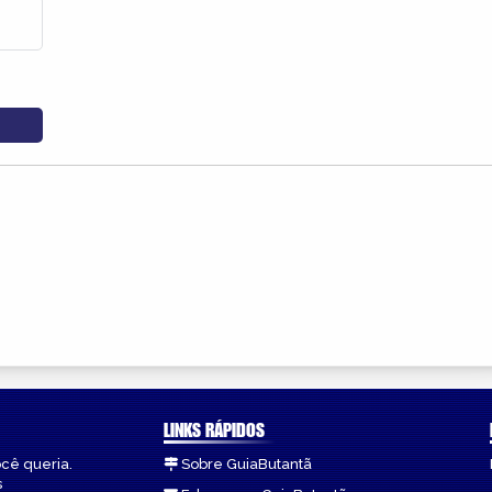
LINKS RÁPIDOS
ocê queria.
Sobre GuiaButantã
s