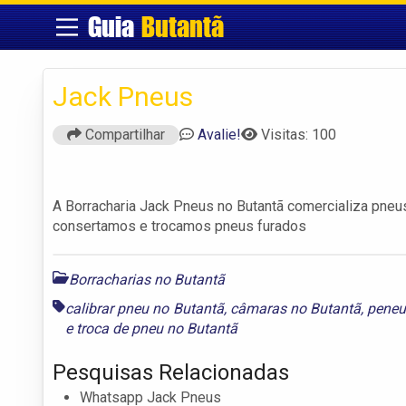
Guia
Butantã
Jack Pneus
Compartilhar
Avalie!
Visitas: 100
A Borracharia Jack Pneus no Butantã comercializa pneu
consertamos e trocamos pneus furados
Borracharias no Butantã
calibrar pneu no Butantã
,
câmaras no Butantã
,
peneu
e
troca de pneu no Butantã
Pesquisas Relacionadas
Whatsapp Jack Pneus