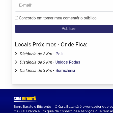
Concordo em tornar meu comentário público
Locais Próximos - Onde Fica:
Distância de 2 Km
-
Poli
Distância de 3 Km
-
Unidos Rodas
Distância de 3 Km
-
Borracharia
GUIA
BUTANTÃ
Bom, Barato e Eficiente – O Guia Butantã é o vendedor que v
O GuiaButantã é um guia de comércios e serviços, que tem a