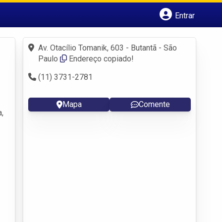
Entrar
Cadastrar empresa
Fazer login
Av. Otacílio Tomanik, 603 - Butantã - São
Criar conta
Paulo
Endereço copiado!
(11) 3731-2781
Mapa
Comente
,