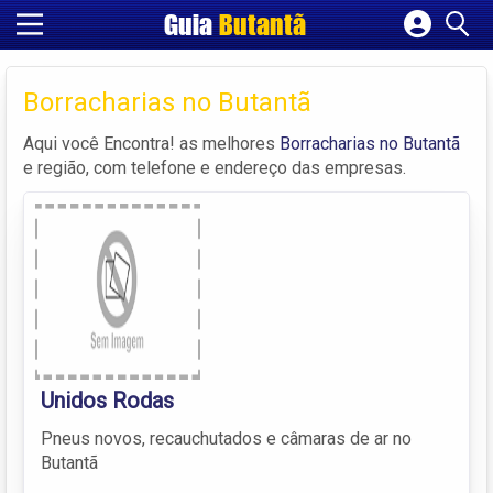
Guia
Butantã
Cadastrar empresa
Fazer login
Borracharias no Butantã
Criar conta
Aqui você Encontra! as melhores
Borracharias no Butantã
e região, com telefone e endereço das empresas.
Unidos Rodas
Pneus novos, recauchutados e câmaras de ar no
Butantã