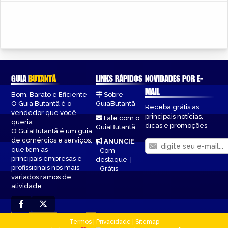
GUIA
BUTANTÃ
LINKS RÁPIDOS
NOVIDADES POR E-
MAIL
Bom, Barato e Eficiente –
Sobre
O Guia Butantã é o
GuiaButantã
Receba grátis as
vendedor que você
principais notícias,
Fale com o
queria.
dicas e promoções
GuiaButantã
O GuiaButantã é um guia
de comércios e serviços,
ANUNCIE
:
que tem as
Com
principais empresas e
destaque
|
profissionais nos mais
Grátis
variados ramos de
atividade.
Termos
|
Privacidade
|
Sitemap