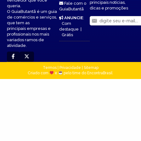
vendedor que você
principais notícias,
Fale com o
queria.
dicas e promoções
GuiaButantã
O GuiaButantã é um guia
de comércios e serviços,
ANUNCIE
:
que tem as
Com
principais empresas e
destaque
|
profissionais nos mais
Grátis
variados ramos de
atividade.
Termos
|
Privacidade
|
Sitemap
Criado com
e
pelo time do EncontraBrasil