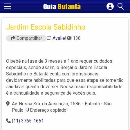
Guia
Butantã
Cadastrar empresa
Fazer login
Jardim Escola Sabidinho
Criar conta
Compartilhar
Avalie!
138
O bebê na fase de 3 meses a 1 ano requer cuidados
especiais, sendo assim, o Berçário Jardim Escola
Sabidinho no Butantã conta com profissionais
devidamente habilitadas para que essa etapa se torne tão
saudável quanto deve ser. Nossa maior responsabilidade
é a tranqüilidade e segurança de vocês pais.
Av. Nossa Sra. da Assunção, 1586 - Butantã - São
Paulo
Endereço copiado!
(11) 3765-1661