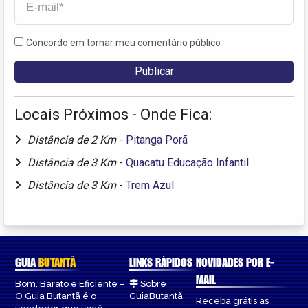
Concordo em tornar meu comentário público
Locais Próximos - Onde Fica:
Distância de 2 Km
-
Pitanga Porã
Distância de 3 Km
-
Quacatu Educação Infantil
Distância de 3 Km
-
Trem Azul
GUIA
BUTANTÃ
LINKS RÁPIDOS
NOVIDADES POR E-
MAIL
Bom, Barato e Eficiente –
Sobre
O Guia Butantã é o
GuiaButantã
Receba grátis as