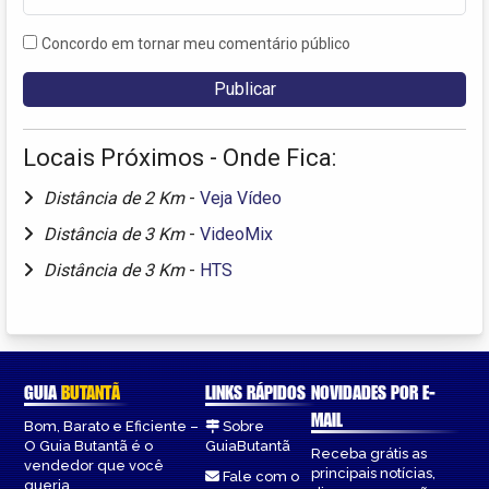
Concordo em tornar meu comentário público
Locais Próximos - Onde Fica:
Distância de 2 Km
-
Veja Vídeo
Distância de 3 Km
-
VideoMix
Distância de 3 Km
-
HTS
GUIA
BUTANTÃ
LINKS RÁPIDOS
NOVIDADES POR E-
MAIL
Bom, Barato e Eficiente –
Sobre
O Guia Butantã é o
GuiaButantã
Receba grátis as
vendedor que você
principais notícias,
Fale com o
queria.