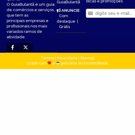
dicas e promoções
GuiaButantã
O GuiaButantã é um guia
de comércios e serviços,
ANUNCIE
:
que tem as
Com
principais empresas e
destaque
|
profissionais nos mais
Grátis
variados ramos de
atividade.
Termos
|
Privacidade
|
Sitemap
Criado com
e
pelo time do EncontraBrasil