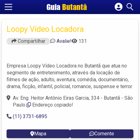
Guia
Butantã
Cadastrar empresa
Fazer login
Loopy Vídeo Locadora
Criar conta
Compartilhar
Avalie!
131
Empresa Loopy Vídeo Locadora no Butantã que atua no
segmento de entretenimento, através da locação de
filmes de ação, adulto, aventura, comédia, documentário,
drama, ficção, infantil, policial, romance, suspense e terror.
Av. Eng. Heitor Antônio Eiras Garcia, 334 - Butantã - São
Paulo
Endereço copiado!
(11) 3731-6895
Mapa
Comente