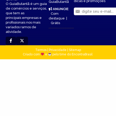
dicas e promoções
GuiaButantã
O GuiaButantã é um guia
de comércios e serviços,
ANUNCIE
:
que tem as
Com
principais empresas e
destaque
|
profissionais nos mais
Grátis
variados ramos de
atividade.
Termos
|
Privacidade
|
Sitemap
Criado com
e
pelo time do EncontraBrasil