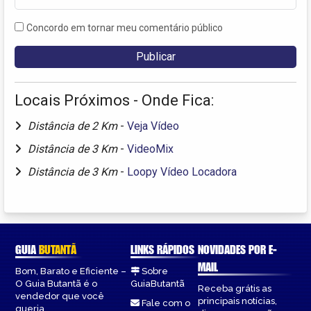
Concordo em tornar meu comentário público
Locais Próximos - Onde Fica:
Distância de 2 Km
-
Veja Vídeo
Distância de 3 Km
-
VideoMix
Distância de 3 Km
-
Loopy Vídeo Locadora
GUIA
BUTANTÃ
LINKS RÁPIDOS
NOVIDADES POR E-
MAIL
Bom, Barato e Eficiente –
Sobre
O Guia Butantã é o
GuiaButantã
Receba grátis as
vendedor que você
principais notícias,
Fale com o
queria.