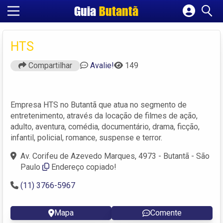
Guia
Butantã
Cadastrar empresa
Fazer login
HTS
Criar conta
Compartilhar
Avalie!
149
Empresa HTS no Butantã que atua no segmento de
entretenimento, através da locação de filmes de ação,
adulto, aventura, comédia, documentário, drama, ficção,
infantil, policial, romance, suspense e terror.
Av. Corifeu de Azevedo Marques, 4973 - Butantã - São
Paulo
Endereço copiado!
(11) 3766-5967
Mapa
Comente