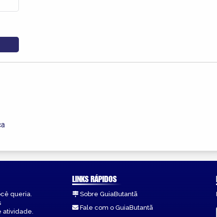
ca
LINKS RÁPIDOS
ocê queria.
Sobre GuiaButantã
s
Fale com o GuiaButantã
 atividade.