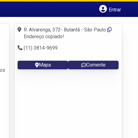
Entrar
Cadastrar empresa
Fazer login
R. Alvarenga, 372- Butantã - São Paulo
Criar conta
Endereço copiado!
(11) 3814-9699
Mapa
Comente
sos