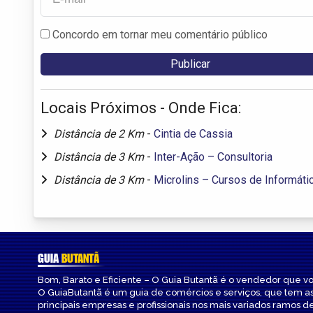
Concordo em tornar meu comentário público
Locais Próximos - Onde Fica:
Distância de 2 Km
-
Cintia de Cassia
Distância de 3 Km
-
Inter-Ação – Consultoria
Distância de 3 Km
-
Microlins – Cursos de Informáti
GUIA
BUTANTÃ
Bom, Barato e Eficiente – O Guia Butantã é o vendedor que v
O GuiaButantã é um guia de comércios e serviços, que tem a
principais empresas e profissionais nos mais variados ramos de