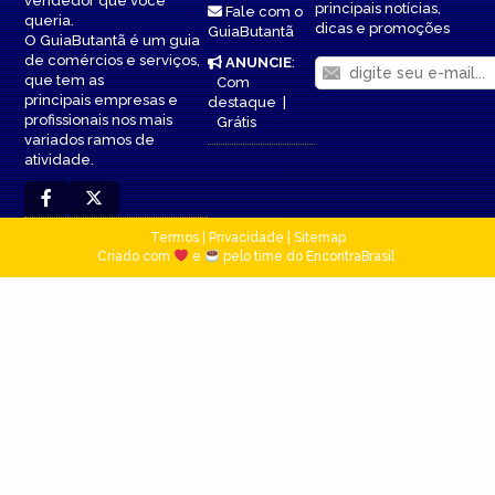
vendedor que você
principais notícias,
Fale com o
queria.
dicas e promoções
GuiaButantã
O GuiaButantã é um guia
de comércios e serviços,
ANUNCIE
:
que tem as
Com
principais empresas e
destaque
|
profissionais nos mais
Grátis
variados ramos de
atividade.
Termos
|
Privacidade
|
Sitemap
Criado com
e
pelo time do EncontraBrasil