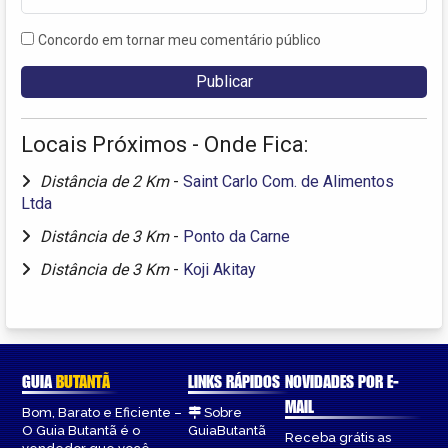
Concordo em tornar meu comentário público
Locais Próximos - Onde Fica:
Distância de 2 Km
-
Saint Carlo Com. de Alimentos
Ltda
Distância de 3 Km
-
Ponto da Carne
Distância de 3 Km
-
Koji Akitay
GUIA
BUTANTÃ
LINKS RÁPIDOS
NOVIDADES POR E-
MAIL
Bom, Barato e Eficiente –
Sobre
O Guia Butantã é o
GuiaButantã
Receba grátis as