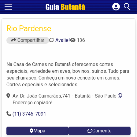
Guia
Butantã
Cadastrar empresa
Fazer login
Rio Pardense
Criar conta
Compartilhar
Avalie!
136
Na Casa de Carnes no Butantã oferecemos cortes
especiais, variedade em aves, bovinos, suínos. Tudo para
seu churrasco. Conheça um novo conceito em carnes.
Cortes especiais e selecionados.
Av. Dr. João Guimarães,741 - Butantã - São Paulo
Endereço copiado!
(11) 3746-7091
Mapa
Comente