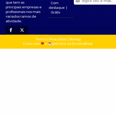
que tem as
Com
principais empresas e
destaque
|
profissionais nos mais
Grátis
variados ramos de
atividade.
Termos
|
Privacidade
|
Sitemap
Criado com
e
pelo time do EncontraBrasil