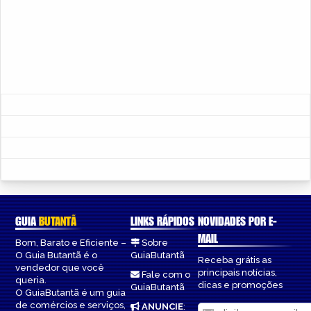
GUIA
BUTANTÃ
LINKS RÁPIDOS
NOVIDADES POR E-
MAIL
Bom, Barato e Eficiente –
Sobre
O Guia Butantã é o
GuiaButantã
Receba grátis as
vendedor que você
principais notícias,
Fale com o
queria.
dicas e promoções
GuiaButantã
O GuiaButantã é um guia
de comércios e serviços,
ANUNCIE
: