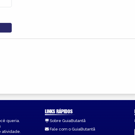
LINKS RÁPIDOS
ocê queria.
Sobre GuiaButantã
s
Fale com o GuiaButantã
 atividade.