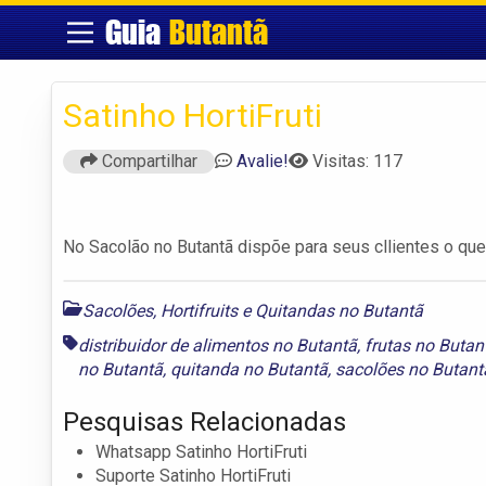
Guia
Butantã
Satinho HortiFruti
Compartilhar
Avalie!
Visitas: 117
No Sacolão no Butantã dispõe para seus cllientes o que
Sacolões, Hortifruits e Quitandas no Butantã
distribuidor de alimentos no Butantã
,
frutas no Butan
no Butantã
,
quitanda no Butantã
,
sacolões no Butant
Pesquisas Relacionadas
Whatsapp Satinho HortiFruti
Suporte Satinho HortiFruti