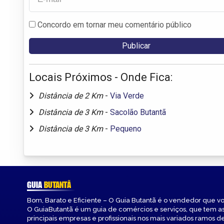
Concordo em tornar meu comentário público
Locais Próximos - Onde Fica:
Distância de 2 Km
-
Via Verde
Distância de 3 Km
-
Sacolão Butantã
Distância de 3 Km
-
Pequeno
GUIA
BUTANTÃ
Bom, Barato e Eficiente – O Guia Butantã é o vendedor que v
O GuiaButantã é um guia de comércios e serviços, que tem a
principais empresas e profissionais nos mais variados ramos de