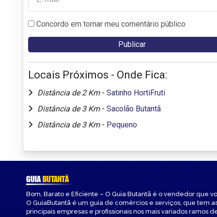
Concordo em tornar meu comentário público
Locais Próximos - Onde Fica:
Distância de 2 Km
-
Satinho HortiFruti
Distância de 3 Km
-
Sacolão Butantã
Distância de 3 Km
-
Pequeno
GUIA
BUTANTÃ
Bom, Barato e Eficiente – O Guia Butantã é o vendedor que v
O GuiaButantã é um guia de comércios e serviços, que tem a
principais empresas e profissionais nos mais variados ramos de