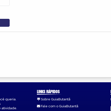
LINKS RÁPIDOS
ocê queria.
Sobre GuiaButantã
s
Fale com o GuiaButantã
 atividade.