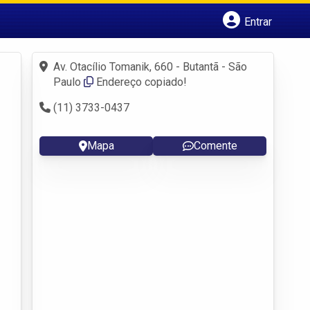
Entrar
Cadastrar empresa
Fazer login
Av. Otacílio Tomanik, 660 - Butantã - São
Criar conta
Paulo
Endereço copiado!
(11) 3733-0437
Mapa
Comente