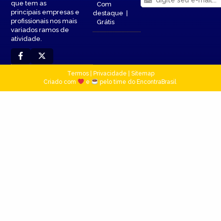
que tem as
Com
principais empresas e
destaque
|
profissionais nos mais
Grátis
variados ramos de
atividade.
Termos
|
Privacidade
|
Sitemap
Criado com
e
pelo time do EncontraBrasil