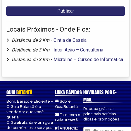
Locais Próximos - Onde Fica:
Distância de 2 Km
-
Cintia de Cassia
Distância de 3 Km
-
Inter-Ação – Consultoria
Distância de 3 Km
-
Microlins – Cursos de Informática
GUIA
BUTANTÃ
LINKS RÁPIDOS
NOVIDADES POR E-
MAIL
Bom, Barato e Eficiente –
Sobre
O Guia Butantã é o
GuiaButantã
Receba grátis as
vendedor que você
principais notícias,
Fale com o
queria.
dicas e promoções
GuiaButantã
O GuiaButantã é um guia
de comércios e serviços,
ANUNCIE
: