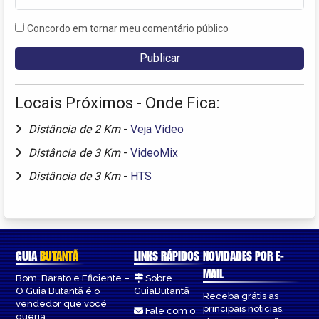
Concordo em tornar meu comentário público
Locais Próximos - Onde Fica:
Distância de 2 Km
-
Veja Vídeo
Distância de 3 Km
-
VideoMix
Distância de 3 Km
-
HTS
GUIA
BUTANTÃ
LINKS RÁPIDOS
NOVIDADES POR E-
MAIL
Bom, Barato e Eficiente –
Sobre
O Guia Butantã é o
GuiaButantã
Receba grátis as
vendedor que você
principais notícias,
Fale com o
queria.