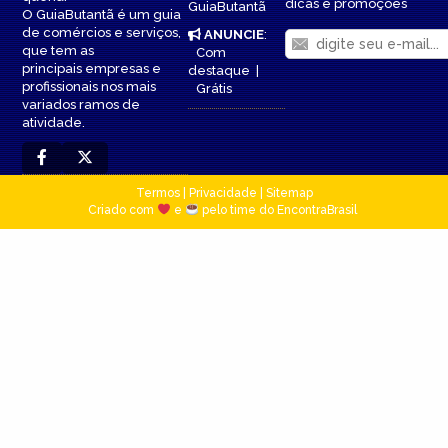
dicas e promoções
GuiaButantã
O GuiaButantã é um guia
de comércios e serviços,
ANUNCIE
:
que tem as
Com
principais empresas e
destaque
|
profissionais nos mais
Grátis
variados ramos de
atividade.
Termos
|
Privacidade
|
Sitemap
Criado com
e
pelo time do EncontraBrasil