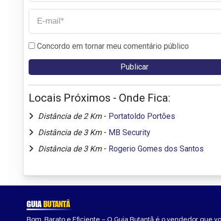
Concordo em tornar meu comentário público
Locais Próximos - Onde Fica:
Distância de 2 Km
-
Portatoldo Portões
Distância de 3 Km
-
MB Security
Distância de 3 Km
-
Rogerio Gomes dos Santos
GUIA
BUTANTÃ
Bom, Barato e Eficiente – O Guia Butantã é o vendedor que v