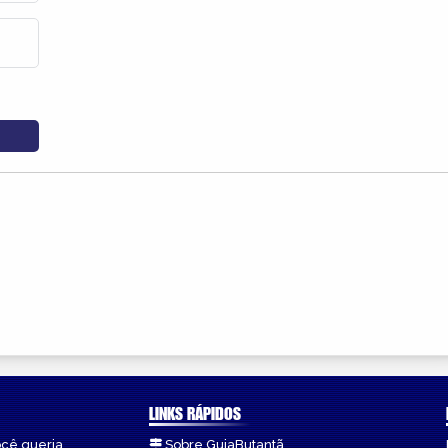
LINKS RÁPIDOS
ocê queria.
Sobre GuiaButantã