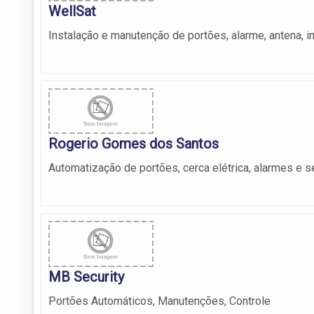
WellSat
Instalação e manutenção de portões, alarme, antena, in
Rogerio Gomes dos Santos
Automatização de portões, cerca elétrica, alarmes e se
MB Security
Portões Automáticos, Manutenções, Controle