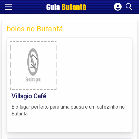
Guia
Butantã
Cadastrar empresa
Fazer login
bolos no Butantã
Criar conta
Villagio Café
É o lugar perfeito para uma pausa e um cafezinho no
Butantã.