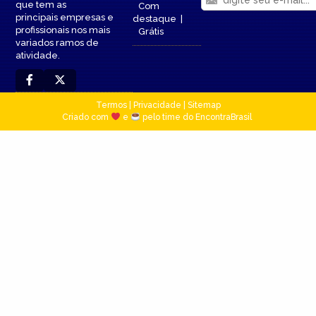
que tem as
Com
principais empresas e
destaque
|
profissionais nos mais
Grátis
variados ramos de
atividade.
Termos
|
Privacidade
|
Sitemap
Criado com
e
pelo time do EncontraBrasil