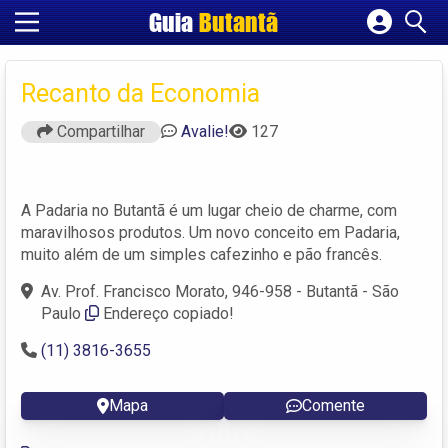
Guia
Butantã
Cadastrar empresa
Fazer login
Recanto da Economia
Criar conta
Compartilhar
Avalie!
127
A Padaria no Butantã é um lugar cheio de charme, com
maravilhosos produtos. Um novo conceito em Padaria,
muito além de um simples cafezinho e pão francês.
Av. Prof. Francisco Morato, 946-958 - Butantã - São
Paulo
Endereço copiado!
(11) 3816-3655
Mapa
Comente