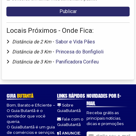
Locais Próximos - Onde Fica:
Distância de 2 Km
-
Sabor e Vida Pães
Distância de 3 Km
-
Princesa do Bonfiglioli
Distância de 3 Km
-
Panificadora Corifeu
GUIA
BUTANTÃ
LINKS RÁPIDOS
NOVIDADES POR E-
MAIL
Bom, Barato e Eficiente –
Sobre
O Guia Butantã é o
GuiaButantã
Receba grátis as
vendedor que você
principais notícias,
Fale com o
queria.
dicas e promoções
GuiaButantã
O GuiaButantã é um guia
de comércios e serviços,
ANUNCIE
: