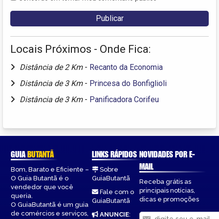
Locais Próximos - Onde Fica:
Distância de 2 Km
-
Recanto da Economia
Distância de 3 Km
-
Princesa do Bonfiglioli
Distância de 3 Km
-
Panificadora Corifeu
GUIA
BUTANTÃ
LINKS RÁPIDOS
NOVIDADES POR E-
MAIL
Bom, Barato e Eficiente –
Sobre
O Guia Butantã é o
GuiaButantã
Receba grátis as
vendedor que você
principais notícias,
Fale com o
queria.
dicas e promoções
GuiaButantã
O GuiaButantã é um guia
de comércios e serviços,
ANUNCIE
: