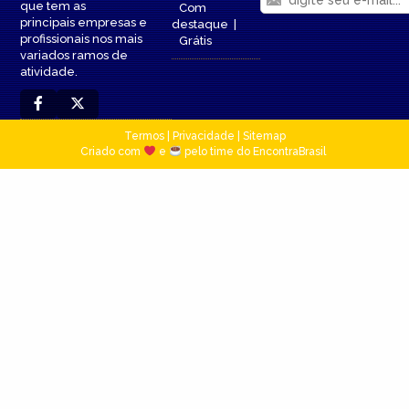
que tem as
Com
principais empresas e
destaque
|
profissionais nos mais
Grátis
variados ramos de
atividade.
Termos
|
Privacidade
|
Sitemap
Criado com
e
pelo time do EncontraBrasil