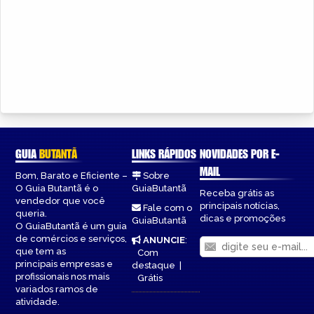
GUIA
BUTANTÃ
LINKS RÁPIDOS
NOVIDADES POR E-
MAIL
Bom, Barato e Eficiente –
Sobre
O Guia Butantã é o
GuiaButantã
Receba grátis as
vendedor que você
principais notícias,
Fale com o
queria.
dicas e promoções
GuiaButantã
O GuiaButantã é um guia
de comércios e serviços,
ANUNCIE
:
que tem as
Com
principais empresas e
destaque
|
profissionais nos mais
Grátis
variados ramos de
atividade.