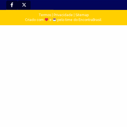
Termos
|
Privacidade
|
Sitemap
Criado com
e
pelo time do EncontraBrasil