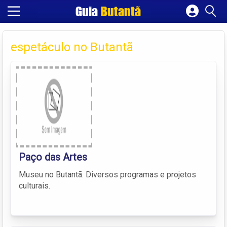
Guia
Butantã
Cadastrar empresa
Fazer login
espetáculo no Butantã
Criar conta
Paço das Artes
Museu no Butantã. Diversos programas e projetos
culturais.