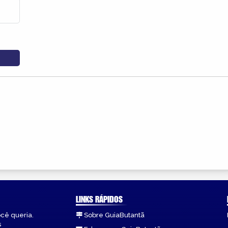
LINKS RÁPIDOS
ocê queria.
Sobre GuiaButantã
s