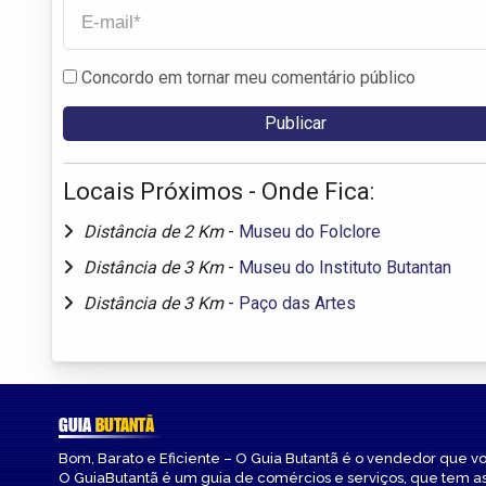
Concordo em tornar meu comentário público
Locais Próximos - Onde Fica:
Distância de 2 Km
-
Museu do Folclore
Distância de 3 Km
-
Museu do Instituto Butantan
Distância de 3 Km
-
Paço das Artes
GUIA
BUTANTÃ
Bom, Barato e Eficiente – O Guia Butantã é o vendedor que v
O GuiaButantã é um guia de comércios e serviços, que tem a