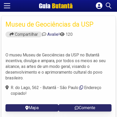
Guia
Butantã
Cadastrar empresa
Fazer login
Museu de Geociências da USP
Criar conta
Compartilhar
Avalie!
120
O museu Museu de Geociências da USP no Butantã
incentiva, divulga e ampara, por todos os meios ao seu
alcance, as artes de um modo geral, visando o
desenvolvimento e o aprimoramento cultural do povo
brasileiro.
R. do Lago, 562 - Butantã - São Paulo
Endereço
copiado!
Mapa
Comente