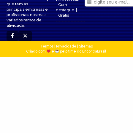
que tem as
Com
principais empresas e
destaque
|
profissionais nos mais
Grátis
variados ramos de
atividade.
Termos
|
Privacidade
|
Sitemap
Criado com
e
pelo time do EncontraBrasil