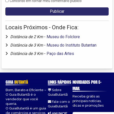
Concordo em tornar meu comentário público
Locais Próximos - Onde Fica:
Distância de 2 Km
-
Museu do Folclore
Distância de 3 Km
-
Museu do Instituto Butantan
Distância de 3 Km
-
Paço das Artes
GUIA
BUTANTÃ
LINKS RÁPIDOS
NOVIDADES POR E-
MAIL
Bom, Barato e Eficiente –
Sobre
O Guia Butantã é o
GuiaButantã
Receba grátis as
vendedor que você
principais notícias,
Fale com o
queria.
dicas e promoções
GuiaButantã
O GuiaButantã é um guia
de comércios e serviços,
ANUNCIE
: