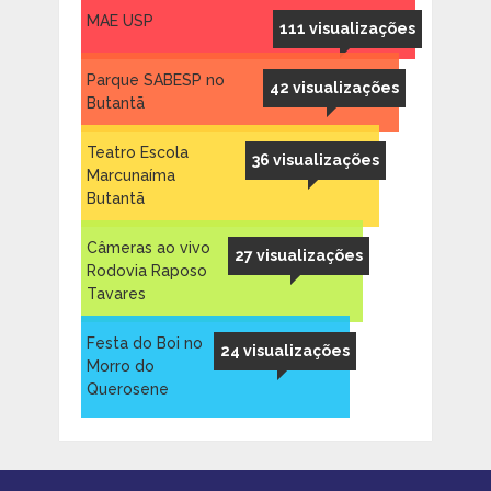
MAE USP
111 visualizações
Parque SABESP no
42 visualizações
Butantã
Teatro Escola
36 visualizações
Marcunaíma
Butantã
Câmeras ao vivo
27 visualizações
Rodovia Raposo
Tavares
Festa do Boi no
24 visualizações
Morro do
Querosene