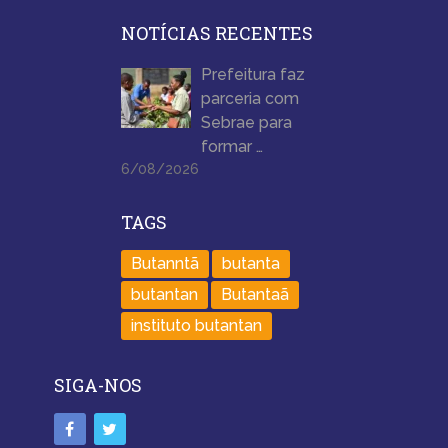
NOTÍCIAS RECENTES
Prefeitura faz
parceria com
Sebrae para
formar …
6/08/2026
TAGS
Butanntã
butanta
butantan
Butantaã
instituto butantan
SIGA-NOS