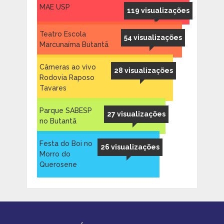
MAE USP
119 visualizações
Teatro Escola
54 visualizações
Marcunaíma Butantã
Câmeras ao vivo
28 visualizações
Rodovia Raposo
Tavares
Parque SABESP
27 visualizações
no Butantã
Festa do Boi no
26 visualizações
Morro do
Querosene