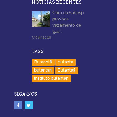
NOTÍCIAS RECENTES
Obra da Sabesp
provoca
vazamento de
gás …
7/08/2026
TAGS
Butanntã
butanta
butantan
Butantaã
instituto butantan
SIGA-NOS