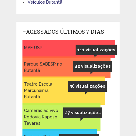
Veículos Butantã
+ACESSADOS ÚLTIMOS 7 DIAS
MAE USP
111 visualizações
Parque SABESP no
42 visualizações
Butantã
Teatro Escola
36 visualizações
Marcunaíma
Butantã
Câmeras ao vivo
27 visualizações
Rodovia Raposo
Tavares