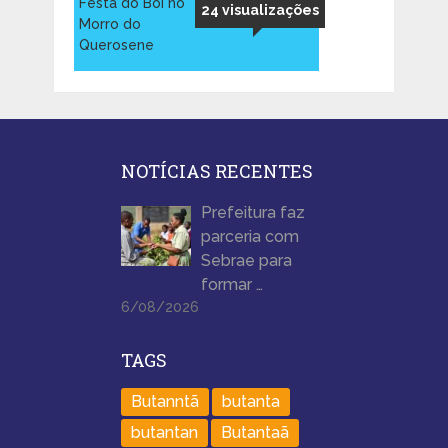
Festa do Boi no
24 visualizações
Morro do
Querosene
NOTÍCIAS RECENTES
Prefeitura faz
parceria com
Sebrae para
formar …
6/08/2026
TAGS
Butanntã
butanta
butantan
Butantaã