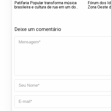
Patifaria Popular transforma música
Fórum dos Id
brasileira e cultura de rua em um dos
Zona Oeste da
movimentos independentes de maior
hoje, 1º de a
crescimento de São Paulo
mensal
Deixe um comentário