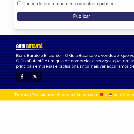
Concordo em tornar meu comentário público
GUIA
BUTANTÃ
Bom, Barato e Eficiente – O Guia Butantã é o vendedor que v
O GuiaButantã é um guia de comércios e serviços, que tem a
principais empresas e profissionais nos mais variados ramos de
Termos
|
Privacidade
|
Sitemap
Criado com
e
pelo time 