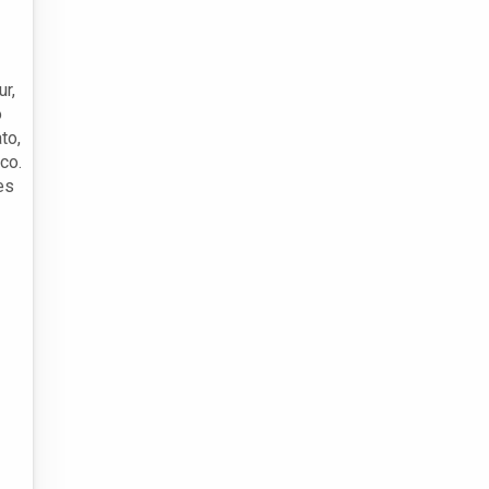
r,
o
to,
co.
es