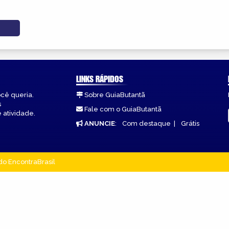
LINKS RÁPIDOS
ocê queria.
Sobre GuiaButantã
s
Fale com o GuiaButantã
 atividade.
ANUNCIE
:
Com destaque
|
Grátis
do EncontraBrasil