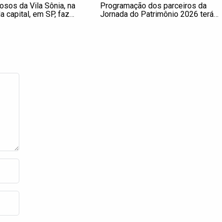
osos da Vila Sônia, na
Programação dos parceiros da
 capital, em SP, faz
Jornada do Patrimônio 2026 terá
gosto, sua reunião
mais de 80 atividades