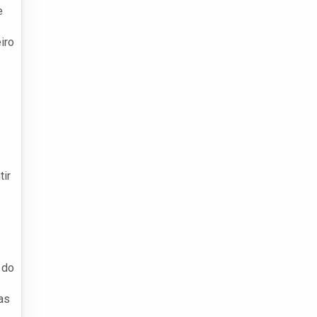
e
iro
tir
 do
as