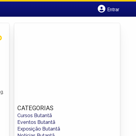
Entrar
Cadastrar empresa
Fazer login
Criar conta
o
g.
CATEGORIAS
Cursos Butantã
Eventos Butantã
Exposição Butantã
Notícias Butantã