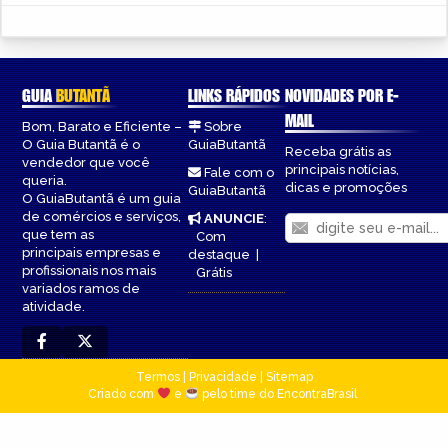
GUIA
BUTANTÃ
LINKS RÁPIDOS
NOVIDADES POR E-
MAIL
Bom, Barato e Eficiente –
Sobre
O Guia Butantã é o
GuiaButantã
Receba grátis as
vendedor que você
principais notícias,
Fale com o
queria.
dicas e promoções
GuiaButantã
O GuiaButantã é um guia
de comércios e serviços,
ANUNCIE
:
que tem as
Com
principais empresas e
destaque
|
profissionais nos mais
Grátis
variados ramos de
atividade.
Termos
|
Privacidade
|
Sitemap
Criado com
e
pelo time do EncontraBrasil