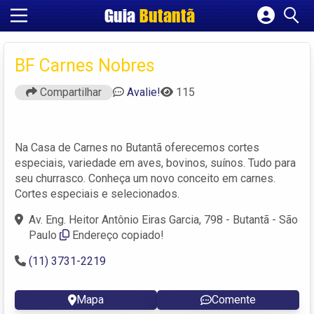
Guia
Butantã
Cadastrar empresa
Fazer login
BF Carnes Nobres
Criar conta
Compartilhar
Avalie!
115
Na Casa de Carnes no Butantã oferecemos cortes
especiais, variedade em aves, bovinos, suínos. Tudo para
seu churrasco. Conheça um novo conceito em carnes.
Cortes especiais e selecionados.
Av. Eng. Heitor Antônio Eiras Garcia, 798 - Butantã - São
Paulo
Endereço copiado!
(11) 3731-2219
Mapa
Comente