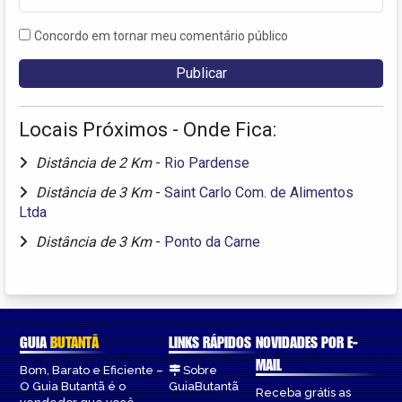
Concordo em tornar meu comentário público
Locais Próximos - Onde Fica:
Distância de 2 Km
-
Rio Pardense
Distância de 3 Km
-
Saint Carlo Com. de Alimentos
Ltda
Distância de 3 Km
-
Ponto da Carne
GUIA
BUTANTÃ
LINKS RÁPIDOS
NOVIDADES POR E-
MAIL
Bom, Barato e Eficiente –
Sobre
O Guia Butantã é o
GuiaButantã
Receba grátis as