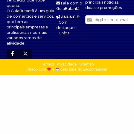
vendedor que você
principais notícias,
Fale com o
queria.
dicas e promoções
GuiaButantã
O GuiaButantã é um guia
de comércios e serviços,
ANUNCIE
:
que tem as
Com
principais empresas e
destaque
|
profissionais nos mais
Grátis
variados ramos de
atividade.
Termos
|
Privacidade
|
Sitemap
Criado com
e
pelo time do EncontraBrasil