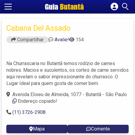
Guia
Butantã
Cadastrar empresa
Fazer login
Cabana Del Assado
Criar conta
Compartilhar
Avalie!
154
Na Churrascaria no Butantã temos rodízio de carnes
nobres. Macios e suculentos, os cortes de carne servidos
aqui revelam o sabor impressionante do churrasco. O
Lugar Ideal para quem gosta de comer bem.
Avenida Eliseu de Almeida, 1077 - Butantã - São Paulo
Endereço copiado!
(11) 3726-2908
Mapa
Comente