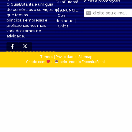
dicas e promoções
GuiaButantã
O GuiaButantã é um guia
de comércios e serviços,
ANUNCIE
:
que tem as
Com
principais empresas e
destaque
|
profissionais nos mais
Grátis
variados ramos de
atividade.
Termos
|
Privacidade
|
Sitemap
Criado com
e
pelo time do EncontraBrasil