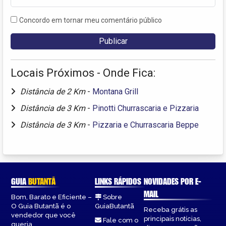
Concordo em tornar meu comentário público
Locais Próximos - Onde Fica:
Distância de 2 Km
-
Montana Grill
Distância de 3 Km
-
Pinotti Churrascaria e Pizzaria
Distância de 3 Km
-
Pizzaria e Churrascaria Beppe
GUIA
BUTANTÃ
LINKS RÁPIDOS
NOVIDADES POR E-
MAIL
Bom, Barato e Eficiente –
Sobre
O Guia Butantã é o
GuiaButantã
Receba grátis as
vendedor que você
principais notícias,
Fale com o
queria.