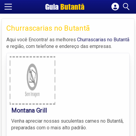
Guia
Butantã
Cadastrar empresa
Fazer login
Churrascarias no Butantã
Criar conta
Aqui você Encontra! as melhores
Churrascarias no Butantã
e região, com telefone e endereço das empresas.
Montana Grill
Venha apreciar nossas suculentas carnes no Butantã,
preparadas com o mais alto padrão.