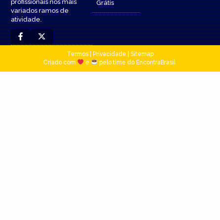
profissionais nos mais
Grátis
variados ramos de
atividade.
Termos
|
Privacidade
|
Sitemap
Criado com
e
pelo time do EncontraBrasil