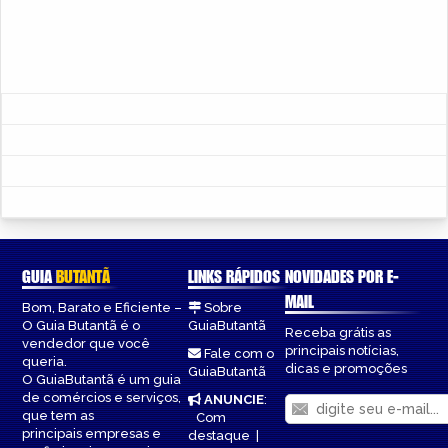
GUIA
BUTANTÃ
LINKS RÁPIDOS
NOVIDADES POR E-
MAIL
Bom, Barato e Eficiente –
Sobre
O Guia Butantã é o
GuiaButantã
Receba grátis as
vendedor que você
principais notícias,
Fale com o
queria.
dicas e promoções
GuiaButantã
O GuiaButantã é um guia
de comércios e serviços,
ANUNCIE
:
que tem as
Com
principais empresas e
destaque
|