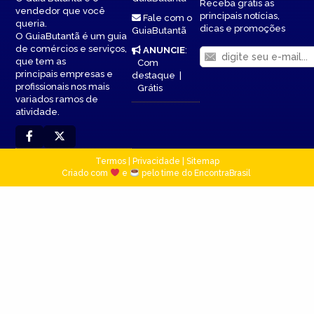
Receba grátis as
vendedor que você
principais notícias,
Fale com o
queria.
dicas e promoções
GuiaButantã
O GuiaButantã é um guia
de comércios e serviços,
ANUNCIE
:
que tem as
Com
principais empresas e
destaque
|
profissionais nos mais
Grátis
variados ramos de
atividade.
Termos
|
Privacidade
|
Sitemap
Criado com
e
pelo time do EncontraBrasil