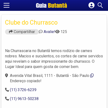
Guia
Butantã
Cadastrar empresa
Fazer login
Clube do Churrasco
Criar conta
Compartilhar
Avalie!
125
Na Churrascaria no Butantã temos rodízio de carnes
nobres. Macios e suculentos, os cortes de carne servidos
aqui revelam o sabor impressionante do churrasco. O
Lugar Ideal para quem gosta de comer bem.
Avenida Vital Brasil, 1111 - Butantã - São Paulo
Endereço copiado!
(11) 3726-6239
(11) 9613-50238