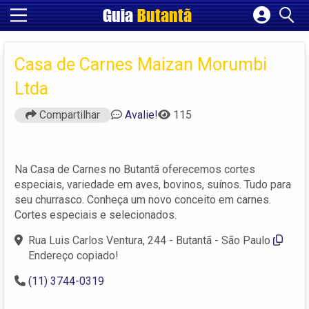
Guia
Butantã
Cadastrar empresa
Fazer login
Casa de Carnes Maizan Morumbi
Criar conta
Ltda
Compartilhar
Avalie!
115
Na Casa de Carnes no Butantã oferecemos cortes
especiais, variedade em aves, bovinos, suínos. Tudo para
seu churrasco. Conheça um novo conceito em carnes.
Cortes especiais e selecionados.
Rua Luis Carlos Ventura, 244 - Butantã - São Paulo
Endereço copiado!
(11) 3744-0319