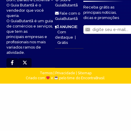
O Guia Butantã é o
GuiaButantã
Receba grátis as
vendedor que você
principais notícias,
Fale com o
queria.
dicas e promoções
GuiaButantã
O GuiaButantã é um guia
de comércios e serviços,
ANUNCIE
:
que tem as
Com
principais empresas e
destaque
|
profissionais nos mais
Grátis
variados ramos de
atividade.
Termos
|
Privacidade
|
Sitemap
Criado com
e
pelo time do EncontraBrasil