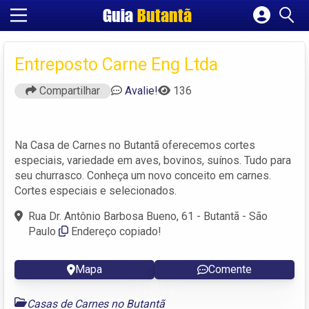
Guia
Butantã
Cadastrar empresa
Fazer login
Entreposto Carne Eng Ltda
Criar conta
Compartilhar
Avalie!
136
Na Casa de Carnes no Butantã oferecemos cortes
especiais, variedade em aves, bovinos, suínos. Tudo para
seu churrasco. Conheça um novo conceito em carnes.
Cortes especiais e selecionados.
Rua Dr. Antônio Barbosa Bueno, 61 - Butantã - São
Paulo
Endereço copiado!
Mapa
Comente
Casas de Carnes no Butantã