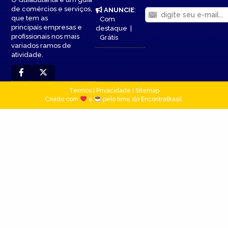
de comércios e serviços,
ANUNCIE
:
que tem as
Com
principais empresas e
destaque
|
profissionais nos mais
Grátis
variados ramos de
atividade.
Termos
|
Privacidade
|
Sitemap
Criado com
e
pelo time do EncontraBrasil