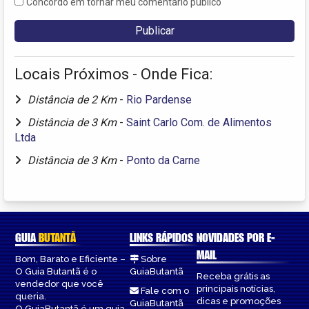
Concordo em tornar meu comentário público
Locais Próximos - Onde Fica:
Distância de 2 Km
-
Rio Pardense
Distância de 3 Km
-
Saint Carlo Com. de Alimentos
Ltda
Distância de 3 Km
-
Ponto da Carne
GUIA
BUTANTÃ
LINKS RÁPIDOS
NOVIDADES POR E-
MAIL
Bom, Barato e Eficiente –
Sobre
O Guia Butantã é o
GuiaButantã
Receba grátis as
vendedor que você
principais notícias,
Fale com o
queria.
dicas e promoções
GuiaButantã
O GuiaButantã é um guia