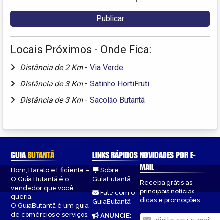
Locais Próximos - Onde Fica:
Distância de 2 Km
-
Via Verde
Distância de 3 Km
-
Satinho HortiFruti
Distância de 3 Km
-
Sacolão Butantã
GUIA
BUTANTÃ
LINKS RÁPIDOS
NOVIDADES POR E-
MAIL
Bom, Barato e Eficiente –
Sobre
O Guia Butantã é o
GuiaButantã
Receba grátis as
vendedor que você
principais notícias,
Fale com o
queria.
dicas e promoções
GuiaButantã
O GuiaButantã é um guia
de comércios e serviços,
ANUNCIE
: