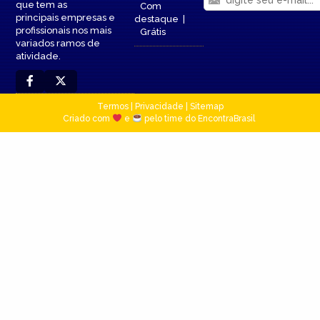
que tem as
Com
principais empresas e
destaque
|
profissionais nos mais
Grátis
variados ramos de
atividade.
Termos
|
Privacidade
|
Sitemap
Criado com
e
pelo time do EncontraBrasil