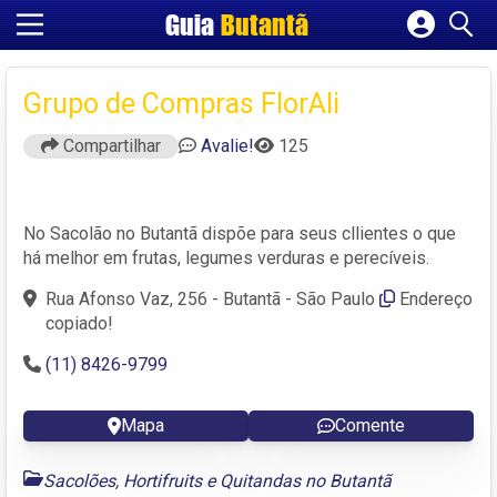
Guia
Butantã
Cadastrar empresa
Fazer login
Grupo de Compras FlorAli
Criar conta
Compartilhar
Avalie!
125
No Sacolão no Butantã dispõe para seus cllientes o que
há melhor em frutas, legumes verduras e perecíveis.
Rua Afonso Vaz, 256 - Butantã - São Paulo
Endereço
copiado!
(11) 8426-9799
Mapa
Comente
Sacolões, Hortifruits e Quitandas no Butantã