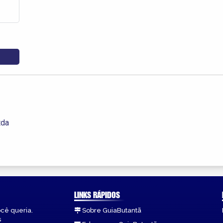
tda
LINKS RÁPIDOS
ocê queria.
Sobre GuiaButantã
s