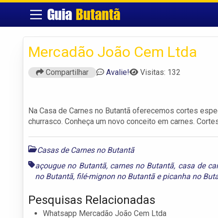
Guia
Butantã
Mercadão João Cem Ltda
Compartilhar
Avalie!
Visitas: 132
Na Casa de Carnes no Butantã oferecemos cortes especi
churrasco. Conheça um novo conceito em carnes. Cortes
Casas de Carnes no Butantã
açougue no Butantã
,
carnes no Butantã
,
casa de ca
no Butantã
,
filé-mignon no Butantã
e
picanha no But
Pesquisas Relacionadas
Whatsapp Mercadão João Cem Ltda