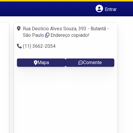
Entrar
Cadastrar empresa
Fazer login
Rua Deolício Alves Souza, 393 - Butantã -
Criar conta
São Paulo
Endereço copiado!
(11) 3662-2054
Mapa
Comente