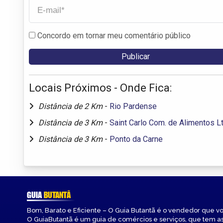
Concordo em tornar meu comentário público
Locais Próximos - Onde Fica:
Distância de 2 Km
-
Rio Pardense
Distância de 3 Km
-
Saint Carlo Com. de Alimentos L
Distância de 3 Km
-
Ponto da Carne
GUIA
BUTANTÃ
Bom, Barato e Eficiente – O Guia Butantã é o vendedor que v
O GuiaButantã é um guia de comércios e serviços, que tem a