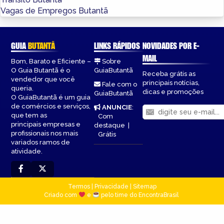
Vagas de Empregos Butantã
GUIA
BUTANTÃ
LINKS RÁPIDOS
NOVIDADES POR E-
MAIL
Bom, Barato e Eficiente –
Sobre
O Guia Butantã é o
GuiaButantã
Receba grátis as
vendedor que você
principais notícias,
Fale com o
queria.
dicas e promoções
GuiaButantã
O GuiaButantã é um guia
de comércios e serviços,
ANUNCIE
:
que tem as
Com
principais empresas e
destaque
|
profissionais nos mais
Grátis
variados ramos de
atividade.
Termos
|
Privacidade
|
Sitemap
Criado com
e
pelo time do EncontraBrasil