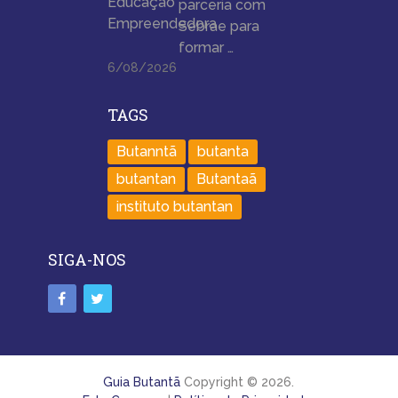
parceria com
Sebrae para
formar …
6/08/2026
TAGS
Butanntã
butanta
butantan
Butantaã
instituto butantan
SIGA-NOS
Guia Butantã
Copyright © 2026.