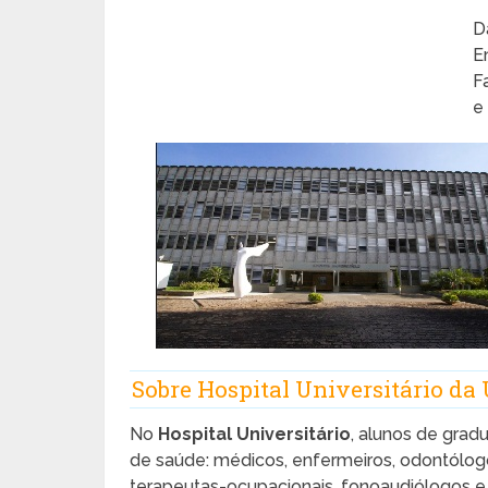
D
E
F
e
Sobre Hospital Universitário da
No
Hospital Universitário
, alunos de grad
de saúde: médicos, enfermeiros, odontólogos,
terapeutas-ocupacionais, fonoaudiólogos 