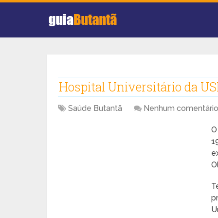
Hospital Universitário da U
Saúde Butantã
Nenhum comentári
1
e
Ol
T
p
U