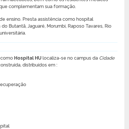
s que complementam sua formação.
de ensino. Presta assistência como hospital
s do Butantã, Jaguaré, Morumbi, Raposo Tavares, Rio
iversitária.
o como
Hospital HU
localiza-se no campus da
Cidade
struída, distribuídos em :
e recuperação
pital