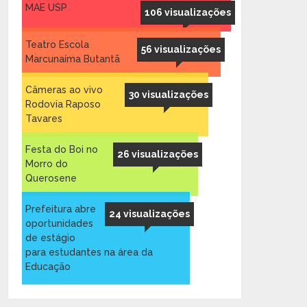
MAE USP
106 visualizações
Teatro Escola
56 visualizações
Marcunaíma Butantã
Câmeras ao vivo
30 visualizações
Rodovia Raposo
Tavares
Festa do Boi no
26 visualizações
Morro do
Querosene
Prefeitura abre
24 visualizações
oportunidades
de estágio
para estudantes na área da
Educação