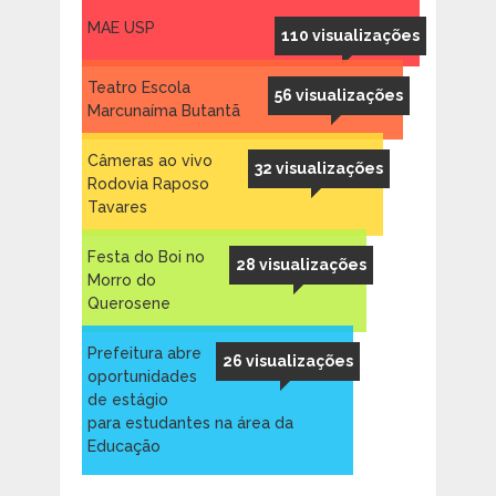
MAE USP
110 visualizações
Teatro Escola
56 visualizações
Marcunaíma Butantã
Câmeras ao vivo
32 visualizações
Rodovia Raposo
Tavares
Festa do Boi no
28 visualizações
Morro do
Querosene
Prefeitura abre
26 visualizações
oportunidades
de estágio
para estudantes na área da
Educação