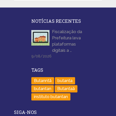
NOTÍCIAS RECENTES
Fiscalização da
Prefeitura leva
plataformas
digitais a …
9/08/2026
TAGS
Butanntã
butanta
butantan
Butantaã
instituto butantan
SIGA-NOS