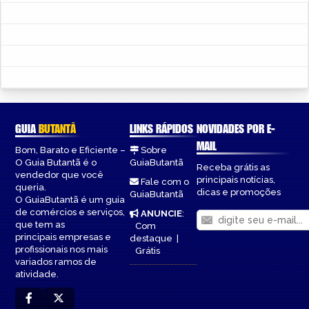
GUIA
BUTANTÃ
LINKS RÁPIDOS
NOVIDADES POR E-
MAIL
Bom, Barato e Eficiente –
Sobre
O Guia Butantã é o
GuiaButantã
Receba grátis as
vendedor que você
principais notícias,
Fale com o
queria.
dicas e promoções
GuiaButantã
O GuiaButantã é um guia
de comércios e serviços,
ANUNCIE
:
que tem as
Com
principais empresas e
destaque
|
profissionais nos mais
Grátis
variados ramos de
atividade.