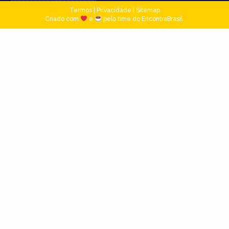
Termos
|
Privacidade
|
Sitemap
Criado com
e
pelo time do EncontraBrasil