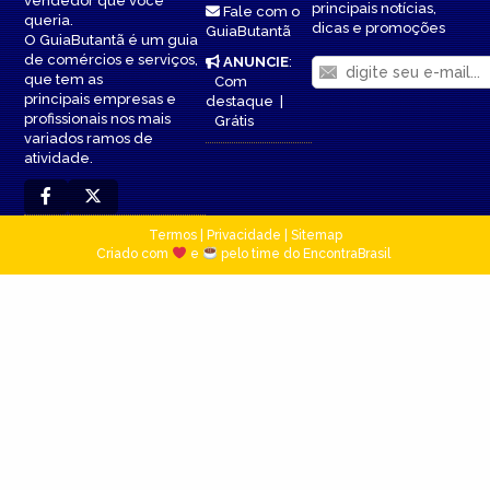
vendedor que você
principais notícias,
Fale com o
queria.
dicas e promoções
GuiaButantã
O GuiaButantã é um guia
de comércios e serviços,
ANUNCIE
:
que tem as
Com
principais empresas e
destaque
|
profissionais nos mais
Grátis
variados ramos de
atividade.
Termos
|
Privacidade
|
Sitemap
Criado com
e
pelo time do EncontraBrasil