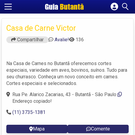
Guia
Butantã
Cadastrar empresa
Fazer login
Casa de Carne Victor
Criar conta
Compartilhar
Avalie!
136
Na Casa de Carnes no Butantã oferecemos cortes
especiais, variedade em aves, bovinos, suínos. Tudo para
seu churrasco. Conheça um novo conceito em carnes.
Cortes especiais e selecionados.
Rua Pe. Alarico Zacarias, 43 - Butantã - São Paulo
Endereço copiado!
(11) 3735-1381
Mapa
Comente