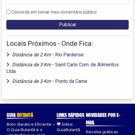
Concordo em tornar meu comentário público
Locais Próximos - Onde Fica:
Distância de 2 Km
-
Rio Pardense
Distância de 3 Km
-
Saint Carlo Com. de Alimentos
Ltda
Distância de 3 Km
-
Ponto da Carne
GUIA
BUTANTÃ
LINKS RÁPIDOS
NOVIDADES POR E-
MAIL
Bom, Barato e Eficiente –
Sobre
O Guia Butantã é o
GuiaButantã
Receba grátis as