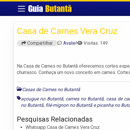
Guia
Butantã
Casa de Carnes Vera Cruz
Compartilhar
Avalie!
Visitas: 149
Na Casa de Carnes no Butantã oferecemos cortes especi
churrasco. Conheça um novo conceito em carnes. Cortes
Casas de Carnes no Butantã
açougue no Butantã
,
carnes no Butantã
,
casa de ca
no Butantã
,
filé-mignon no Butantã
e
picanha no But
Pesquisas Relacionadas
Whatsapp Casa de Carnes Vera Cruz