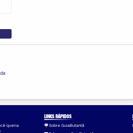
tda
LINKS RÁPIDOS
ocê queria.
Sobre GuiaButantã
s