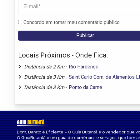
Concordo em tornar meu comentário público
Locais Próximos - Onde Fica:
Distância de 2 Km
-
Rio Pardense
Distância de 3 Km
-
Saint Carlo Com. de Alimentos L
Distância de 3 Km
-
Ponto da Carne
GUIA
BUTANTÃ
Bom, Barato e Eficiente – O Guia Butantã é o vendedor que v
O GuiaButantã é um guia de comércios e serviços, que tem a